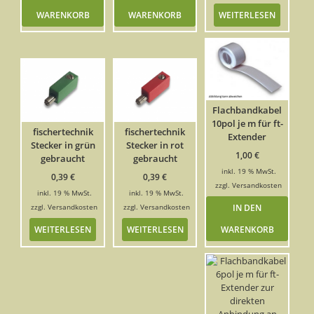
WARENKORB
WARENKORB
WEITERLESEN
Flachbandkabel
10pol je m für ft-
fischertechnik
fischertechnik
Extender
Stecker in grün
Stecker in rot
1,00
€
gebraucht
gebraucht
inkl. 19 % MwSt.
0,39
€
0,39
€
zzgl.
Versandkosten
inkl. 19 % MwSt.
inkl. 19 % MwSt.
IN DEN
zzgl.
Versandkosten
zzgl.
Versandkosten
WEITERLESEN
WEITERLESEN
WARENKORB