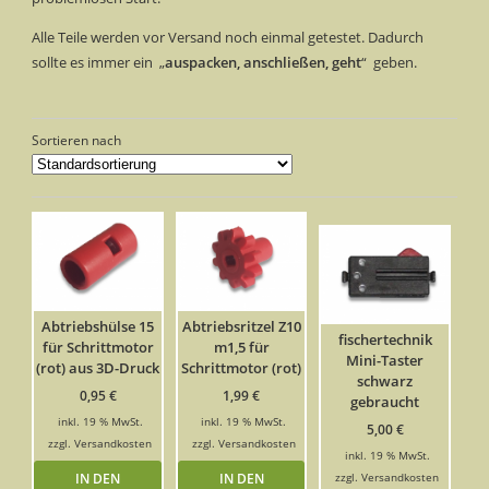
Alle Teile werden vor Versand noch einmal getestet. Dadurch
sollte es immer ein „
auspacken, anschließen, geht
“ geben.
Sortieren nach
Abtriebshülse 15
Abtriebsritzel Z10
fischertechnik
für Schrittmotor
m1,5 für
Mini-Taster
(rot) aus 3D-Druck
Schrittmotor (rot)
schwarz
0,95
€
1,99
€
gebraucht
inkl. 19 % MwSt.
inkl. 19 % MwSt.
5,00
€
zzgl.
Versandkosten
zzgl.
Versandkosten
inkl. 19 % MwSt.
IN DEN
IN DEN
zzgl.
Versandkosten