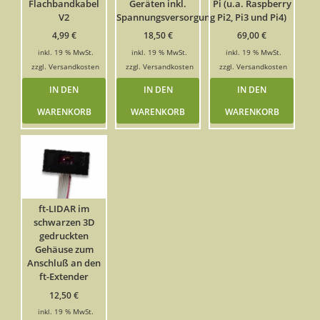
Flachbandkabel
Geräten inkl.
Pi (u.a. Raspberry
V2
Spannungsversorgung
Pi2, Pi3 und Pi4)
4,99
€
18,50
€
69,00
€
inkl. 19 % MwSt.
inkl. 19 % MwSt.
inkl. 19 % MwSt.
zzgl.
Versandkosten
zzgl.
Versandkosten
zzgl.
Versandkosten
IN DEN
IN DEN
IN DEN
WARENKORB
WARENKORB
WARENKORB
ft-LIDAR im
schwarzen 3D
gedruckten
Gehäuse zum
Anschluß an den
ft-Extender
12,50
€
inkl. 19 % MwSt.