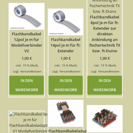
Flachbandkabel
6pol je m für ft-
Extender zur
Flachbandkabel
direkten
12pol je m für
Flachbandkabel
Anbindung an
Modellverbinder
14pol je m für ft-
fischertechnik TX
V2
Extender
bzw. ft-Duino
1,00
€
1,00
€
1,00
€
inkl. 19 % MwSt.
inkl. 19 % MwSt.
inkl. 19 % MwSt.
zzgl.
Versandkosten
zzgl.
Versandkosten
zzgl.
Versandkosten
IN DEN
IN DEN
IN DEN
WARENKORB
WARENKORB
WARENKORB
Flachbandkabeladapter