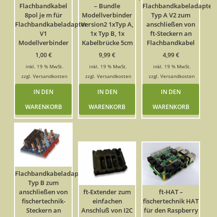
Flachbandkabel
– Bundle
Flachbandkabeladapter
8pol je m für
Modellverbinder
Typ A V2 zum
Flachbandkabeladapter
Version2 1xTyp A,
anschließen von
V1
1x Typ B, 1x
ft-Steckern an
Modellverbinder
Kabelbrücke 5cm
Flachbandkabel
1,00
€
9,99
€
4,99
€
inkl. 19 % MwSt.
inkl. 19 % MwSt.
inkl. 19 % MwSt.
zzgl.
Versandkosten
zzgl.
Versandkosten
zzgl.
Versandkosten
IN DEN
IN DEN
IN DEN
WARENKORB
WARENKORB
WARENKORB
Flachbandkabeladapter
Typ B zum
anschließen von
ft-Extender zum
ft-HAT –
fischertechnik-
einfachen
fischertechnik HAT
Steckern an
Anschluß von I2C
für den Raspberry