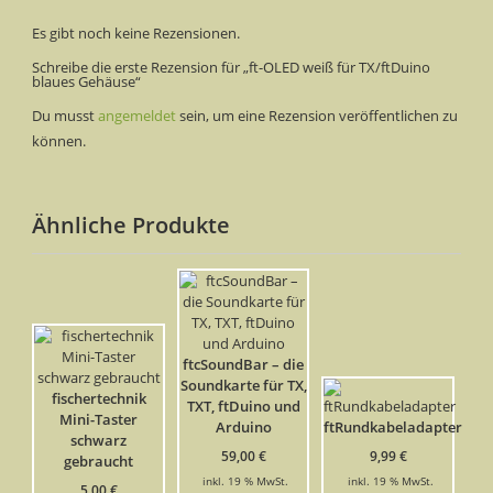
Es gibt noch keine Rezensionen.
Schreibe die erste Rezension für „ft-OLED weiß für TX/ftDuino
blaues Gehäuse“
Du musst
angemeldet
sein, um eine Rezension veröffentlichen zu
können.
Ähnliche Produkte
ftcSoundBar – die
Soundkarte für TX,
fischertechnik
TXT, ftDuino und
Mini-Taster
Arduino
ftRundkabeladapter
schwarz
59,00
€
9,99
€
gebraucht
inkl. 19 % MwSt.
inkl. 19 % MwSt.
5,00
€