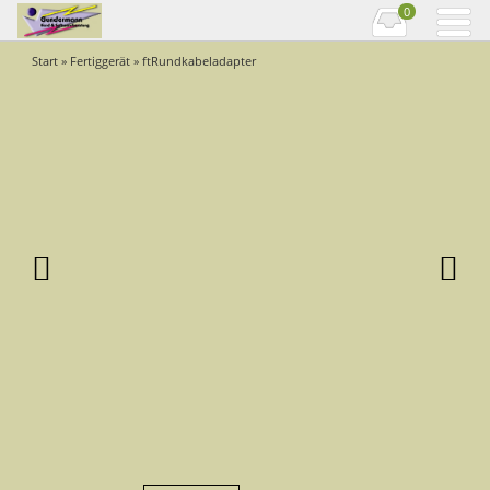
0
Start
»
Fertiggerät
» ftRundkabeladapter