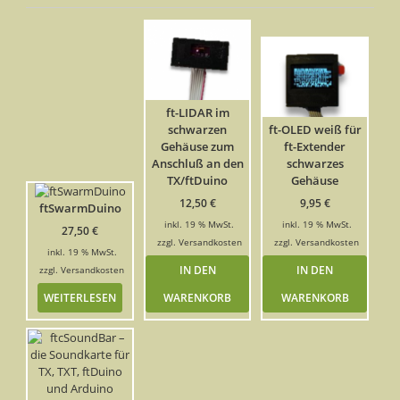
ft-LIDAR im
schwarzen
ft-OLED weiß für
Gehäuse zum
ft-Extender
Anschluß an den
schwarzes
TX/ftDuino
Gehäuse
12,50
€
9,95
€
ftSwarmDuino
inkl. 19 % MwSt.
inkl. 19 % MwSt.
27,50
€
zzgl.
Versandkosten
zzgl.
Versandkosten
inkl. 19 % MwSt.
IN DEN
IN DEN
zzgl.
Versandkosten
WEITERLESEN
WARENKORB
WARENKORB