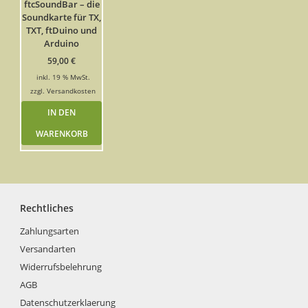
ftcSoundBar – die
Soundkarte für TX,
TXT, ftDuino und
Arduino
59,00
€
inkl. 19 % MwSt.
zzgl.
Versandkosten
IN DEN
WARENKORB
Rechtliches
Zahlungsarten
Versandarten
Widerrufsbelehrung
AGB
Datenschutzerklaerung