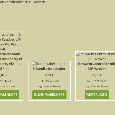
ion veröffentlichen zu können.
ischertechnik
n Raspberry Pi
berry Pi2, Pi3
ftSwarm Controller mi
d Pi4)
ftRundkabeladapter
ESP-Wrover
9,00
€
9,99
€
27,50
€
 19 % MwSt.
inkl. 19 % MwSt.
inkl. 19 % MwSt.
rsandkosten
zzgl.
Versandkosten
zzgl.
Versandkosten
 WARENKORB
IN DEN WARENKORB
WEITERLESEN