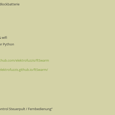
Blockbatterie
 wifi
er Python
ithub.com/elektrofuzzis/ftSwarm
elektrofuzzis.github.io/ftSwarm/
ontrol Steuerpult / Fernbedienung“