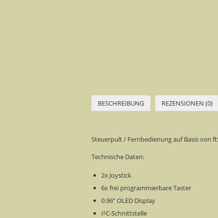
BESCHREIBUNG
REZENSIONEN (0)
Steuerpult / Fernbedienung auf Basis von 
Technische Daten:
2x Joystick
6x frei programmierbare Taster
0.96“ OLED Display
I²C-Schnittstelle