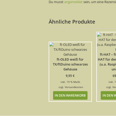
Du musst
angemeldet
sein, um eine Rezens
Ähnliche Produkte
ft-HAT – f
ft-OLED weiß für
HAT für de
TX/ftDuino schwarzes
(u.a. Rasp
Gehäuse
un
9,95
€
6
inkl. 19 % MwSt.
inkl.
zzgl.
Versandkosten
zzgl.
Ve
IN DEN WARENKORB
IN DEN