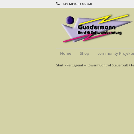
+49 6034 9148-760
Home
Shop
community Projekt
Start
»
Fertiggerät
» ftSwarmControl Steuerpult / 